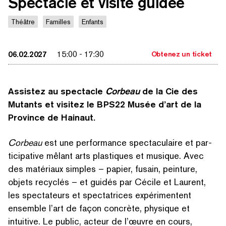
Spectacle et visite guidée
Théâtre
Familles
Enfants
06.02.2027
15:00
-
17:30
Obtenez un ticket
Assistez au spectacle
Corbeau
de la Cie des
Mutants et visitez le BPS22 Musée d’art de la
Province de Hainaut.
Corbeau
est une performance spec­tac­u­laire et par­
tic­i­pa­tive mêlant arts plastiques et musique. Avec
des matériaux simples – papier, fusain, peinture,
objets recyclés – et guidés par Cécile et Laurent,
les spectateurs et spec­ta­tri­ces expéri­mentent
ensemble l’art de façon concrète, physique et
intuitive. Le public, acteur de l’œuvre en cours,