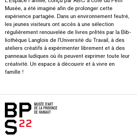
L'Espace Famille, conçu par ABC à côté du Petit
Musée, a été imaginé afin de prolonger cette
expérience partagée. Dans un envi­ron­nement feutré,
les jeunes visiteurs ont accès à une sélection
régulière­ment renouvelée de livres prêtés par la Bib­
lio­thèque Langlois de l'Université du Travail, à des
RECHERCHER PAR MOTS-CLÉS
ateliers créatifs à expéri­menter librement et à des
panneaux ludiques où ils peuvent exprimer toute leur
créativité. Un espace à découvrir et à vivre en
famille !
Accueil