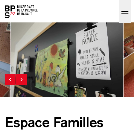
Accueil
skip_to_content
Espace Familles