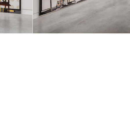
Benjamin Installé, "Providência", 2018, BPS22. Photo