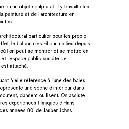
 en un objet sculptural. Il y travaille les
la peinture et de l'architecture en
eintes.
chi­tec­tur­al particulier pour les prob­lé­
ffet, le balcon n'est-il pas un lieu depuis
 où l'on peut se montrer et se mettre en
é et l'espace public suscite de
 est attaché.
CHERCHER PAR MOTS-C
uant à elle référence à l'une des baies
eprésente une scène d'intérieur dans
scutent, dansent ou lisent. On assiste
ières expériences filmiques d'Hans
s des années 80' de Jasper Johns