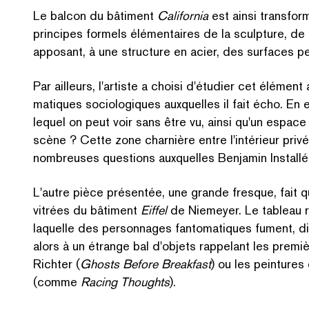
Le balcon du bâtiment
California
est ainsi transformé
principes formels élé­men­taires de la sculpture, de 
apposant, à une structure en acier, des surfaces p
Par ailleurs, l'artiste a choisi d'étudier cet élément ar
ma­tiques soci­ologiques auxquelles il fait écho. En e
lequel on peut voir sans être vu, ainsi qu'un espace
scène ? Cette zone charnière entre l'intérieur priv
nombreuses questions auxquelles Benjamin Installé
RE
L'autre pièce présentée, une grande fresque, fait q
vitrées du bâtiment
Eiffel
de Niemeyer. Le tableau r
laquelle des personnages fan­toma­tiques fument, di
alors à un étrange bal d'objets rappelant les prem
Richter (
Ghosts Before Breakfast
) ou les peinture
(comme
Racing Thoughts
).