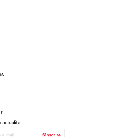
ns
r
 actualité
e e-mail
S'inscrire