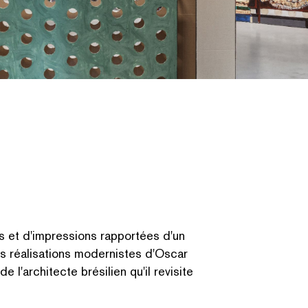
é, "Providência", 2018, BPS22. Photo : Fabrice Schneider
es et d'impressions rapportées d'un
 réal­i­sa­tions modernistes d'Oscar
e l'architecte brésilien qu'il revisite