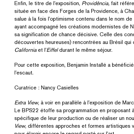
Enfin, le titre de l'exposition,
Providência,
fait référ
située en face des Forges de la Providence, à Charl
salue à la fois l'optimisme contenu dans le nom de 
ayant accompagné les créations modernistes de Ni
sa sig­ni­fi­ca­tion de chance décisive. Celle des co
découvertes heureuses) rencontrées au Brésil qui on
California
et l'
Eiffel
durant le même séjour.
Pour cette exposition, Benjamin Installé a bénéfi
l'escaut.
Curatrice : Nancy Casielles
Extra View
, à voir en parallèle à l'exposition de Mar
Le BPS22 étoffe sa pro­gram­ma­tion en proposant à
spécifique de leur production ou de réaliser un nou
View
, différentes approches et formes artistiques
pour élargir encore le regard porté sur l'art.