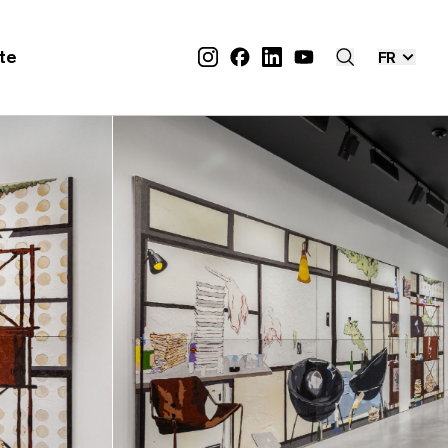
ite
FR