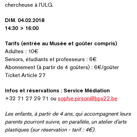
chercheuse à l'ULG.
DIM. 04.02.2018
14:30 > 16:00
Tarifs (entrée au Musée et goûter compris)
Adultes : 10€
Seniors, étudiants et professeurs : 6€
Abonnement (à partir de 4 goûters) : 6€/goûter
RECHERCHER PAR MOTS-CLÉS
Ticket Article 27
Infos et réser­va­tions : Service Médiation
+32 71 27 29 71 ou
sophie.pirson@bps22.be
Les enfants, à partir de 4 ans, qui accom­pa­g­nent leurs
parents pourront suivre, en parallèle, un atelier d'arts
plastiques (sur réservation - tarif : 4€).