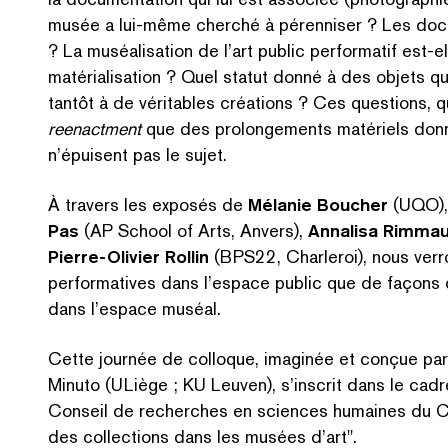
musée a lui-même cherché à pérenniser ? Les docum
? La muséal­i­sa­tion de l’art public performatif est-
matéri­al­i­sa­tion ? Quel statut donné à des objets 
tantôt à de véritables créations ? Ces questions, qu
reenactment
que des pro­longe­ments matériels donn
n’épuisent pas le sujet.
À travers les exposés de
Mélanie Boucher
(UQO)
Pas
(AP School of Arts, Anvers),
Annalisa Rimma
Pierre-Olivier Rollin
(BPS22, Charleroi), nous verro
per­for­ma­tives dans l’espace public que de façons
dans l’espace muséal.
Cette journée de colloque, imaginée et conçue pa
Minuto (ULiège ; KU Leuven), s’inscrit dans le cadre
Conseil de recherches en sciences humaines du
des collections dans les musées d’art".