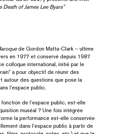
e Death of James Lee Byars"
Baroque
de Gordon Matta-Clark – ultime
Anvers en 1977 et conservé depuis 1987
ce colloque inter­na­tion­al, initié par le
rain" a pour objectif de réunir des
CHERCHER PAR MOTS-C
rt autour des questions que pose la
 dans l’espace public.
onction de l’espace public, est-elle
quisition muséal ? Une fois intégrée
 forme la performance est-elle conservée
lle­ment dans l’espace public à partir de
ies, films, protocole, notes, etc.) et que le