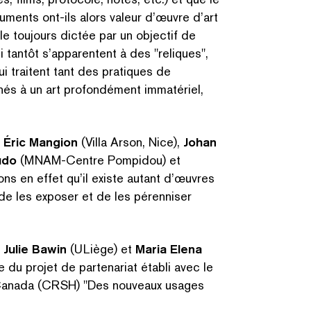
ents ont-ils alors valeur d’œuvre d’art
elle toujours dictée par un objectif de
qui tantôt s’apparentent à des
"
reliques",
i traitent tant des pratiques de
és à un art pro­fondé­ment immatériel,
,
Éric Mangion
(Villa Arson, Nice),
Johan
udo
(MNAM-Centre Pompidou) et
ns en effet qu’il existe autant d’œuvres
 de les exposer et de les pérenniser
r
Julie Bawin
(ULiège) et
Maria Elena
 du projet de partenariat établi avec le
 Canada (CRSH)
"
Des nouveaux usages