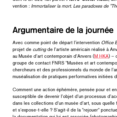
ven­tion :
Immor­talis­er la mort. Les paradoxes de
"
Th
Argumentaire de la journée
Avec comme point de départ l’intervention
Office 
projet de
cutting
de l’artiste américain réalisé à 
au Musée d’art con­tem­po­rain d’Anvers (
M HKA
) – 
groupe de contact FNRS
"
Musées et art con­tem­po­
RE
chercheurs et des pro­fes­sion­nels du monde de l’a
muséal­i­sa­tion de pratiques per­for­ma­tives initiées
Comment une action éphémère, pensée pour et en f
susceptible de devenir l’objet d’un processus d’ac
dans les collections d’un musée d’art, sous quelle
et s’expose-t-elle ? S’agit-il de la
"
rejouer" ponctue
la doc­u­men­ta­tion qui lui est associée (pho­togra­ph