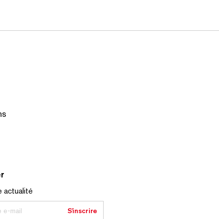
ns
r
 actualité
e e-mail
S'inscrire