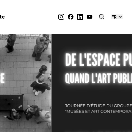
ite
FR