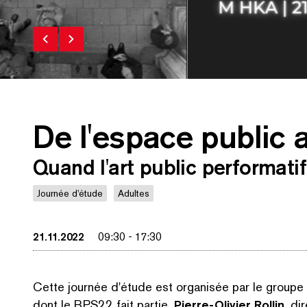
De l'espace public
 halo around the icc. Performance. icc
Journée d'étude FNRS - De
26.09.1976 Courtesy M HKA
Quand l'art public performati
Journée d'étude
Adultes
21.11.2022
09:30
-
17:30
Cette journée d'étude est organisée par le groupe
dont le BPS22 fait partie.
Pierre-Olivier Rollin
, di