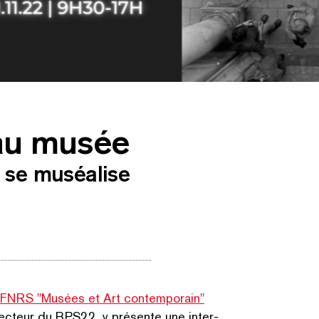
 au musée
 l'espace public au musée au M HKA - James Lee Byars. A halo around th
 / icc archive Antwerp
f se muséalise
FNRS
"
Musées et Art con­tem­po­rain"
recteur du BPS22, y présente une inter­