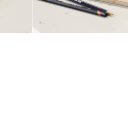
Atelier gravure au BPS22, 2020. Photo BPS22
LÉS