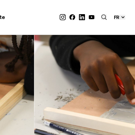
ite
FR