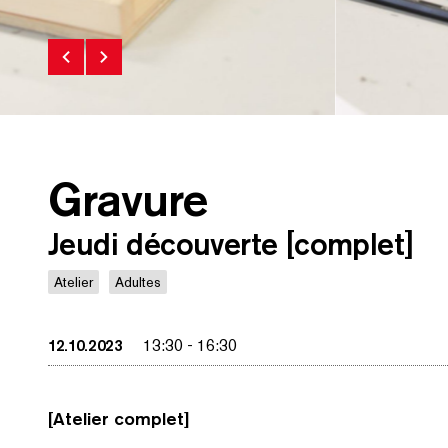
Gravure
Atelier gravure
Jeudi découverte [complet]
Atelier
Adultes
RE
12.10.2023
13:30
-
16:30
[Atelier complet]