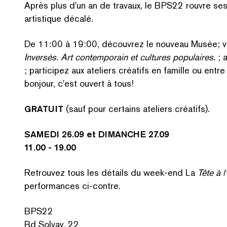
Après plus d'un an de travaux, le BPS22 rouvre se
artistique décalé.
De 11:00 à 19:00, découvrez le nouveau Musée; vi
RE
Inversés. Art con­tem­po­rain et cultures populaires.
; a
; participez aux ateliers créatifs en famille ou en
bonjour, c'est ouvert à tous!
GRATUIT
(sauf pour certains ateliers créatifs).
SAMEDI 26.09 et DIMANCHE 27.09
11.00 - 19.00
Retrouvez tous les détails du week-end La
Tête à l
performances ci-contre.
BPS22
Bd Solvay, 22