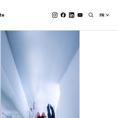
ite
FR