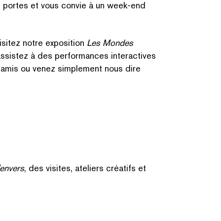
s portes et vous convie à un week-end
sitez notre exposition
Les Mondes
CHERCHER PAR MOTS-C
ssistez à des per­for­mances inter­ac­tives
tre amis ou venez simplement nous dire
'envers
, des visites, ateliers créatifs et