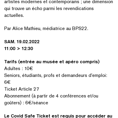
artistes modernes et con­tem­po­rains ; une dimension
qui trouve un écho parmi les revendications
actuelles.
Par Alice Mathieu, médiatrice au BPS22.
SAM. 19.02.2022
11:00 > 12:30
Tarifs (entrée au musée et apéro compris)
Adultes : 10€
Seniors, étudiants, profs et demandeurs d'emploi:
6€
Ticket Article 27
RECHERCHER PAR MOTS-CLÉS
Abonnement (à partir de 4 conférences et/​ou
goûters) : 6€/séance
Le Covid Safe Ticket est requis pour accéder au