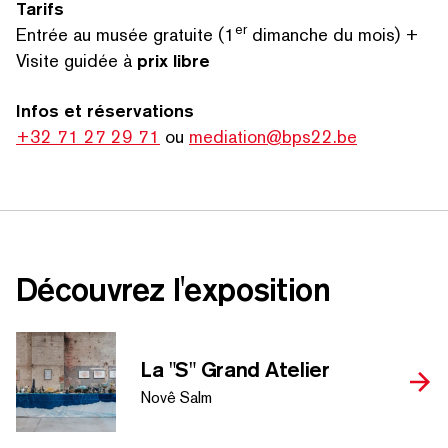
Tarifs
RECHERCHER PAR MOTS-CLÉS
er
Entrée au musée gratuite (1
dimanche du mois) +
Visite guidée à
prix libre
Infos et réser­va­tions
+32 71 27 29 71
ou
mediation@bps22.be
Découvrez l'exposition
La
"
S" Grand Atelier
Novê Salm