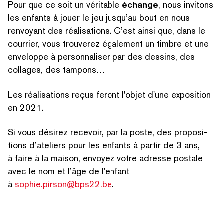
Pour que ce soit un véritable
échange
, nous invitons
les enfants à jouer le jeu jusqu’au bout en nous
renvoyant des réal­i­sa­tions. C’est ainsi que, dans le
courrier, vous trouverez également un timbre et une
enveloppe à per­son­nalis­er par des dessins, des
collages, des tampons…
Les réal­i­sa­tions reçus feront l'objet d'une exposition
RECHERCHER PAR MOTS-CLÉS
en 2021.
Si vous désirez recevoir, par la poste, des propo­si­
tions d’ateliers pour les enfants à partir de 3 ans,
à faire à la maison, envoyez votre adresse postale
avec le nom et l’âge de l'enfant
à
sophie.pirson@bps22.be
.