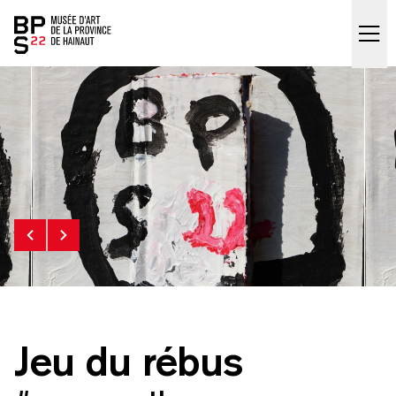
Accueil
skip_to_content
Jeu du rébus