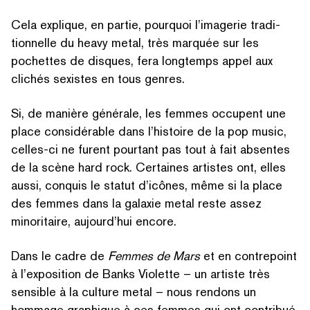
Cela explique, en partie, pourquoi l’imagerie tra­di­
tion­nelle du heavy metal, très marquée sur les
pochettes de disques, fera longtemps appel aux
clichés sexistes en tous genres.
Si, de manière générale, les femmes occupent une
place con­sid­érable dans l’histoire de la pop music,
celles-ci ne furent pourtant pas tout à fait absentes
de la scène hard rock. Certaines artistes ont, elles
aussi, conquis le statut d’icônes, même si la place
des femmes dans la galaxie metal
reste assez
minoritaire, aujourd’hui encore.
Dans le cadre de
Femmes de Mars
et en contrepoint
à l’exposition de Banks Violette – un artiste très
sensible à la culture metal – nous rendons un
RECHERCHER PAR MOTS-CLÉS
hommage graphique à ces femmes qui ont contribué