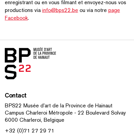
enreg­is­trant ou en vous filmant et envoyez-nous vos
productions via
info@bps22.be
ou via notre
page
RECHERCHER PAR MOTS-CLÉS
Facebook
.
Accueil
Contact
BPS22 Musée d'art de la Province de Hainaut
Campus Charleroi Métropole - 22 Boulevard Solvay
6000 Charleroi, Belgique
+32 (0)71 27 29 71