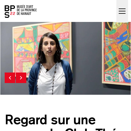
Accueil
skip_to_content
Regard sur une