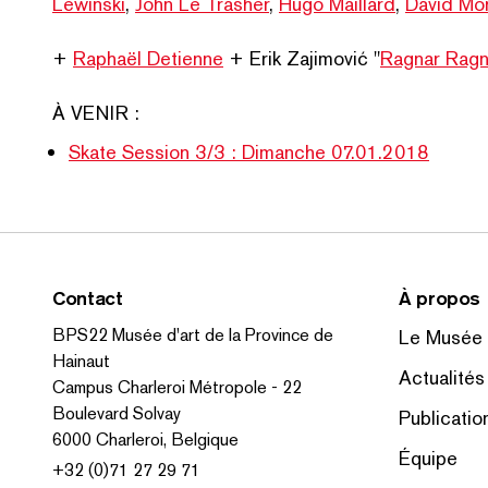
Lewinski
,
John Le Trasher
,
Hugo Maillard
,
David Mor
+
Raphaël Detienne
+ Erik Zajimović
"
Ragnar Ragn
À VENIR :
Skate Session 3/3 : Dimanche 07.01.2018
Contact
À propos
BPS22 Musée d'art de la Province de
Le Musée
Hainaut
Actualités
Campus Charleroi Métropole - 22
Boulevard Solvay
Publicatio
6000 Charleroi, Belgique
Équipe
+32 (0)71 27 29 71