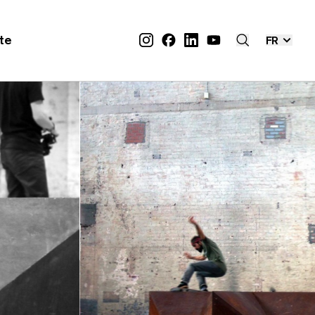
ite
FR