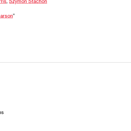
ris
,
Szymon Stachoń
arson
"
ns