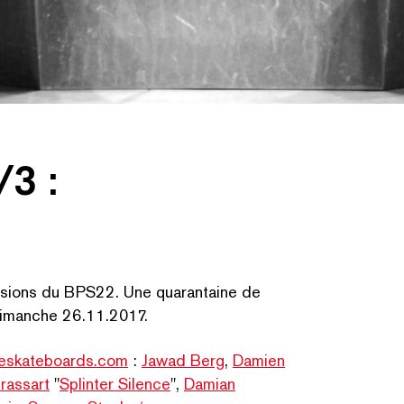
3 :
26.11.2017 © BPS22
ssions du BPS22. Une quarantaine de
CHERCHER PAR MOTS-C
dimanche 26.11.2017.
eskate​boards​.com
:
Jawad Berg
,
Damien
rassart
"
Splinter Silence
",
Damian