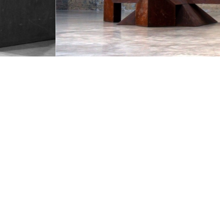
Damien Delsaux in BPS22 - Paving Space. Raphaël
LÉS