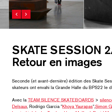
SKATE SESSION 2/
Raphaël Detienne in BPS22 - Paving Space.
Raphaël Zarka 2017 © BPS22
Skate Session 
Retour en images
Seconde (et avant-dernière) édition des Skate Se
RE
skateurs ont envahi la Grande Halle du BPS22 le 
Avec la
TEAM SILENCE SKATEBOARDS
>
silenc
Delsaux
, Rodrigo Garcia
"
Khoya Yaurapas
",
Simon G