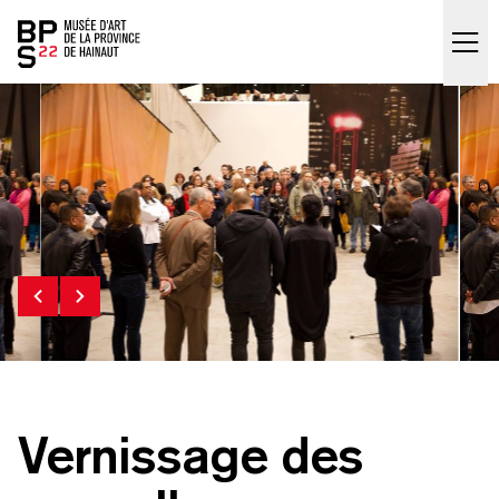
Accueil
skip_to_content
Vernissage des