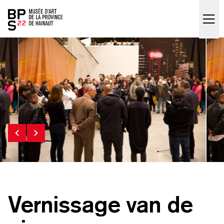
Accueil
skip_to_content
Vernissage van de