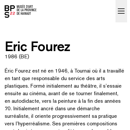
Accueil
skip_to_content
Eric Fourez
1986 (BE)
Éric Fourez est né en 1946, à Tournai où il a travaillé
en tant que responsable du service des arts
plastiques. Formé ini­tiale­ment au théâtre, il s’essaie
ensuite au cinéma, avant de se tourner finalement,
en autodidacte, vers la peinture à la fin des années
70. Ini­tiale­ment ancré dans une démarche
surréaliste, il oriente pro­gres­sive­ment sa pratique
vers l’hyperréalisme. Ses premières com­po­si­tions