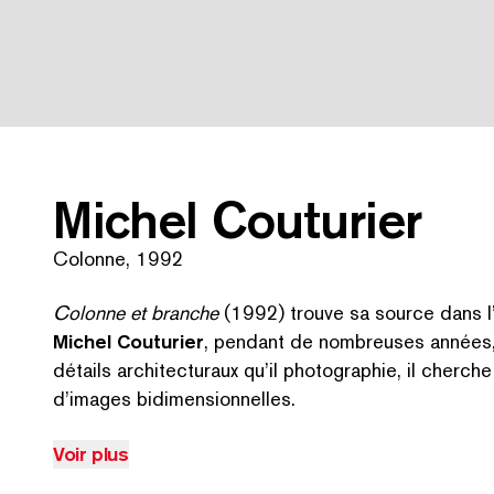
Michel Couturier
Michel COUTURIER, Colonne, 1992. Collection de la Province de Hain
Colonne, 1992
Colonne et branche
(1992) trouve sa source dans l’A
Michel Couturier
, pendant de nombreuses années, 
détails archi­tec­turaux qu’il pho­togra­phie, il cherc
d’images bidimensionnelles.
Voir plus