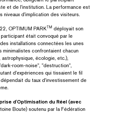
iste et de l'institution. La performance est
 niveaux d'implication des visiteurs.
TM
BPS22, OPTIMUM PARK
déployait son
 participant était convoqué par le
es instal­la­tions connectées les unes
 min­i­mal­istes con­frontaient chacun
 astro­physique, écologie, etc.),
"
dark-room-noise",
"
destruction",
Autant d'expériences qui tissaient le fil
e dépendait du taux d'investissement de
tème.
rise d'Optimisation du Réel (avec
toine Boute) soutenu par la Fédération
CHERCHER PAR MOTS-C