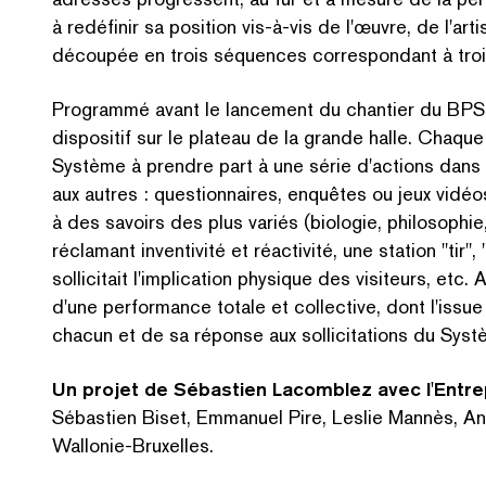
à redéfinir sa position vis-à-vis de l'œuvre, de l'art
découpée en trois séquences cor­re­spon­dant à trois
Programmé avant le lancement du chantier du 
dispositif sur le plateau de la grande halle. Chaque
Système à prendre part à une série d'actions dans d
aux autres : ques­tion­naires, enquêtes ou jeux vidéos
à des savoirs des plus variés (biologie, philosophie,
réclamant inventivité et réactivité, une station
"
tir",
sollicitait l'implication physique des visiteurs, etc. 
d'une performance totale et collective, dont l'issu
chacun et de sa réponse aux sol­lic­i­ta­tions du Sys
Un projet
de
Sébastien Lacomblez avec l'Entrep
Sébastien Biset, Emmanuel Pire, Leslie Mannès, An
Wallonie-Bruxelles.
RE