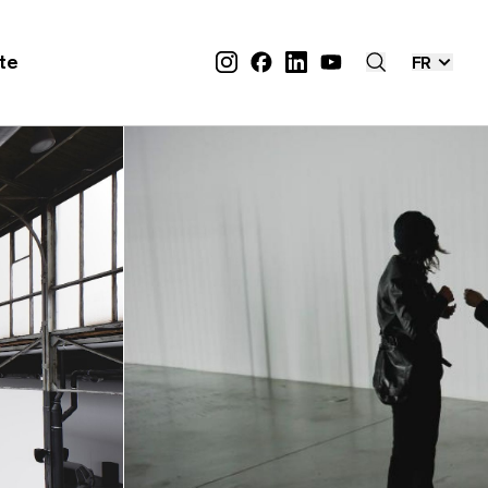
ite
FR