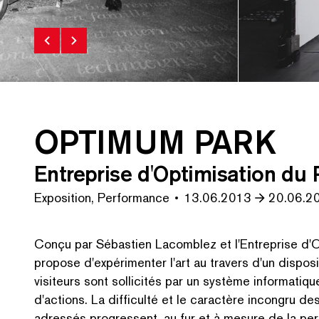
OPTIMUM PARK
de l'Entreprise d'Optimisation du Réel (EOR).
OPTIMUM PARK, u
Photo : © Stéph
Entreprise d'Optimisation du 
Exposition, Performance
13.06.2013
20.06.2
Conçu par Sébastien Lacomblez et l'Entreprise d
propose d'expérimenter l'art au travers d'un disposit
visiteurs sont sollicités par un système infor­ma­tiq
d'actions. La difficulté et le caractère incongru
adressés progressent, au fur et à mesure de la per