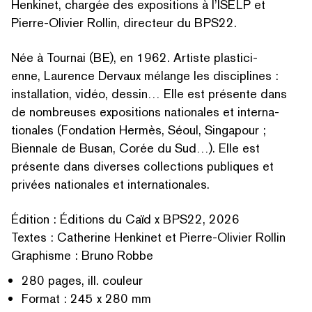
Henkinet, chargée des expositions à l’ISELP et
Pierre-Olivier Rollin, directeur du BPS22.
Née à Tournai (BE), en 1962. Artiste plas­ti­ci­
enne, Laurence Dervaux mélange les disciplines :
instal­la­tion, vidéo, dessin… Elle est présente dans
de nombreuses expositions nationales et inter­na­
tionales (Fondation Hermès, Séoul, Singapour ;
Biennale de Busan, Corée du Sud…). Elle est
présente dans diverses collections publiques et
privées nationales et internationales.
RECHERCHER PAR MOTS-CLÉS
Édition : Éditions du Caïd x BPS22, 2026
Textes : Catherine Henkinet et Pierre-Olivier Rollin
Graphisme : Bruno Robbe
280 pages, ill. couleur
Format : 245 x 280 mm