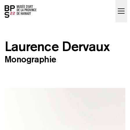
Accueil
skip_to_content
Laurence Dervaux
Monographie