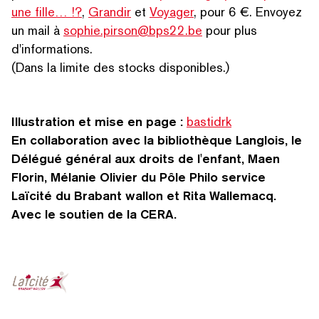
une fille… !?
,
Grandir
et
Voyager
, pour 6 €. Envoyez
un mail à
sophie.pirson@bps22.be
pour plus
d'informations.
(Dans la limite des stocks disponibles.)
Illus­tra­tion et mise en page :
bastidrk
RECHERCHER PAR MOTS-CLÉS
En col­lab­o­ra­tion avec la bib­lio­thèque Langlois, le
Délégué général aux droits de l'enfant, Maen
Florin, Mélanie Olivier du Pôle Philo service
Laïcité du Brabant wallon et Rita Wallemacq.
Avec le soutien de la CERA.