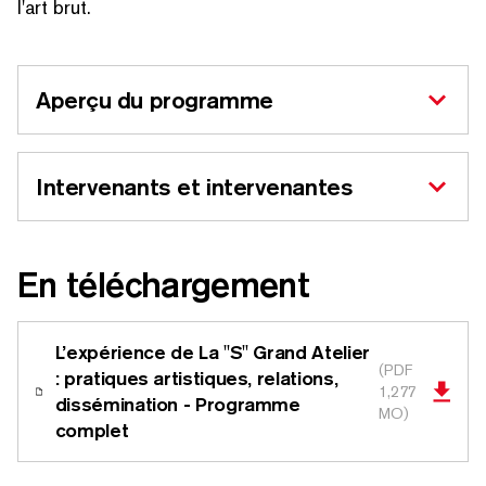
l'art brut.
Aperçu du programme
Inter­venants et intervenantes
En télécharge­ment
L’expérience de La
"
S" Grand Atelier
(PDF
: pratiques artistiques, relations,
1,277
dis­sémi­na­tion - Programme
MO)
complet