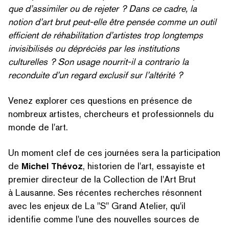
que d’assimiler ou de rejeter ? Dans ce cadre, la
notion d’art brut peut-elle être pensée comme un outil
efficient de réha­bil­i­ta­tion d’artistes trop longtemps
invis­i­bil­isés ou dépréciés par les insti­tu­tions
culturelles ? Son usage nourrit-il a contrario la
reconduite d’un regard exclusif sur l’altérité ?
Venez explorer ces questions en présence de
nombreux artistes, chercheurs et pro­fes­sion­nels du
monde de l'art.
Un moment clef de ces journées sera la par­tic­i­pa­tion
de
Michel Thévoz
, historien de l'art, essayiste et
premier directeur de la Collection de l'Art Brut
à Lausanne. Ses récentes recherches résonnent
avec les enjeux de La
"
S" Grand Atelier, qu'il
identifie comme l'une des nouvelles sources de