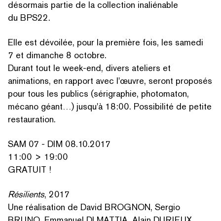
désormais partie de la collection inaliénable
du BPS22.
Elle est dévoilée, pour la première fois, les samedi
7 et dimanche 8 octobre.
Durant tout le week-end, divers ateliers et
animations, en rapport avec l'œuvre, seront proposés
pour tous les publics (sérigraphie, photomaton,
mécano géant…) jusqu'à 18:00. Possibilité de petite
restauration.
SAM 07 - DIM 08.10.2017
RECHERCHER PAR MOTS-CLÉS
11:00 > 19:00
GRATUIT !
Résilients
, 2017
Une réalisation de David BROGNON, Sergio
BRUNO, Emmanuel DI MATTIA, Alain DURIEUX,