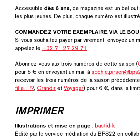
Accessible
dès 6 ans,
ce magazine est un bel outi
les plus jeunes. De plus, chaque numéro est illustré 
COMMANDEZ VOTRE EXEMPLAIRE VIA LE BOU
Si vous souhaitez payer par virement, envoyez un m
appelez le
+32 71 27 29 71
Abonnez-vous aux trois numéros de cette saison (
C
pour 8 € en envoyant un mail à
sophie.pirson@bps
recevoir les trois numéros de la saison précédente
fille…!?
,
Grandir
et
Voyager
) pour 6 €, dans la lim
RE
IMPRIMER
Illus­tra­tions et mise en page :
bastidrk
Édité par le service médiation du BPS22 en col­lab­o