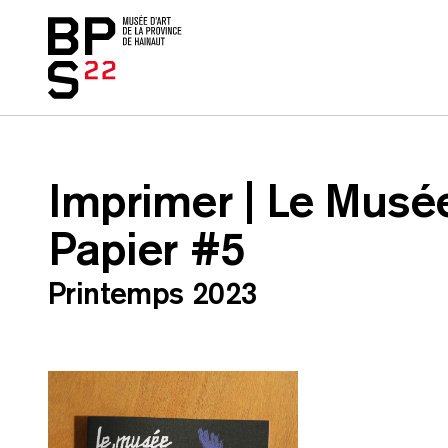
Accueil
skip_to_content
Imprimer | Le Musé
Papier #5
Printemps 2023