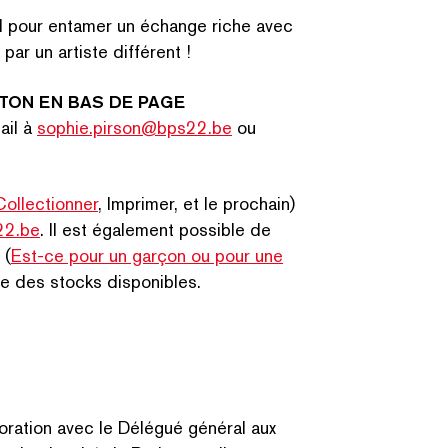
l pour entamer un échange riche avec
par un artiste différent !
TON EN BAS DE PAGE
ail à
sophie.pirson@bps22.be
ou
ol­lec­tion­ner
, Imprimer, et le prochain)
22.be
. Il est également possible de
 (
Est-ce pour un garçon ou pour une
ite des stocks disponibles.
CHERCHER PAR MOTS-C
­ra­tion avec le Délégué général aux