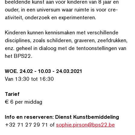
beeldende kunst aan voor kinderen van 8 jaar en
ouder, in een universum waar ruimte is voor cre­
ativiteit, onderzoek en experimenteren.
Kinderen kunnen kennismaken met ver­schil­lende
disciplines, zoals schilderen, graveren, zeefdrukken,
enz. geheel in dialoog met de ten­toon­stellin­gen van
het BPS22.
WOE. 24.02 - 10.03 - 24.03.2021
ZOEK OP TREFWOORDEN
Van 13:30 tot 16:30
Tarief
€ 6 per middag
Info en reserveren: Dienst Kun­st­be­mid­del­ing
+32 71 27 29 71 of
sophie.pirson@bps22.be