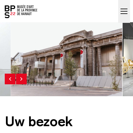
Accueil
skip_to_content
Uw bezoek