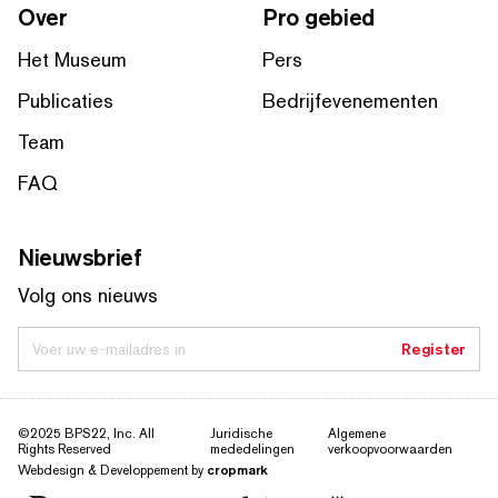
Over
Pro gebied
Het Museum
Pers
Publicaties
Bedrijfevenementen
Team
FAQ
Nieuwsbrief
Volg ons nieuws
Voer uw e-mailadres in
Register
©2025 BPS22, Inc. All
Juridische
Algemene
Rights Reserved
mededelingen
verkoopvoorwaarden
Webdesign & Developpement by
cropmark