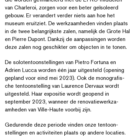
van Charleroi, zorgen voor een beter geïsoleerd
gebouw. Er verandert verder niets aan hoe het
museum eruitziet. De werkza­amhe­den vinden plaats
in de twee belan­grijk­ste zalen, namelijk de Grote Hal
en Pierre Dupont. Dankzij de aan­passin­gen worden
deze zalen nog geschikter om objecten in te tonen.
De solo­ten­toon­stellin­gen van Pietro Fortuna en
Adrien Lucca worden één jaar uitgesteld (opening
gepland voor eind mei 2023). Ook de mono­grafis­
che ten­toon­stelling van Laurence Dervaux wordt
ZOEK OP TREFWOORDEN
uitgesteld. Haar expositie wordt geopend in
september 2023, wanneer de ren­o­vatiew­erkza­
amhe­den van Ville-Haute voorbij zijn.
Gedurende deze periode vinden onze ten­toon­
stellin­gen en activiteit­en plaats op andere locaties.