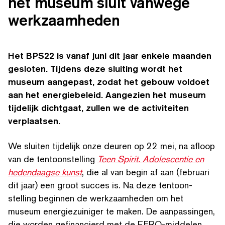
het museum sluit vanwege
werkzaamheden
Het BPS22
is vanaf juni dit jaar enkele maanden
gesloten. Tijdens deze sluiting wordt het
museum aangepast, zodat het gebouw voldoet
aan het energiebeleid. Aangezien het museum
tijdelijk dichtgaat, zullen we de activiteiten
verplaatsen.
We sluiten tijdelijk onze deuren op 22 mei, na afloop
van de ten­toon­stelling
Teen Spirit. Ado­les­cen­tie en
hedendaagse kunst
, die al van begin af aan (februari
dit jaar) een groot succes is. Na deze ten­toon­
stelling beginnen de werkza­amhe­den om het
museum energiezuiniger te maken. De aan­passin­gen,
die worden gefi­nancierd met de EFRO-middelen