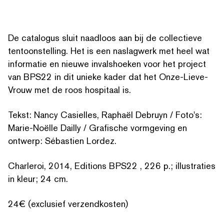
De catalogus sluit naadloos aan bij de collectieve
ten­toon­stelling. Het is een naslagwerk met heel wat
informatie en nieuwe inval­shoeken voor het project
van BPS22 in dit unieke kader dat het Onze-Lieve-
Vrouw met de roos hospitaal is.
Tekst: Nancy Casielles, Raphaël Debruyn / Foto's:
Marie-Noëlle Dailly / Grafische vormgeving en
ontwerp: Sébastien Lordez.
Charleroi, 2014, Editions BPS22 , 226 p.; illus­traties
in kleur; 24 cm.
ZOEK OP TREFWOORDEN
24€ (exclusief verzendkosten)