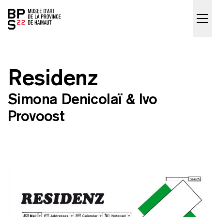
Accueil
skip_to_content
Residenz
Simona Denicolaï & Ivo
Provoost