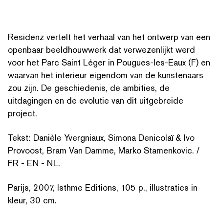
Residenz vertelt het verhaal van het ontwerp van een
openbaar beeld­houww­erk dat ver­wezen­lijkt werd
voor het Parc Saint Léger in Pougues-les-Eaux (F) en
waarvan het interieur eigendom van de kunstenaars
zou zijn. De geschiede­nis, de ambities, de
uitdagingen en de evolutie van dit uitgebreide
project.
Tekst: Danièle Yvergniaux, Simona Denicolaï & Ivo
Provoost, Bram Van Damme, Marko Stamenkovic. /
FR - EN - NL.
Parijs, 2007, Isthme Editions, 105 p., illus­traties in
ZOEK OP TREFWOORDEN
kleur, 30 cm.