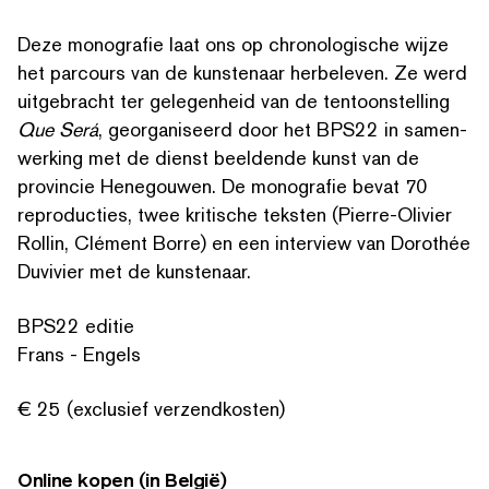
Deze monografie laat ons op chro­nol­o­gis­che wijze
het parcours van de kunstenaar herbeleven. Ze werd
uitgebracht ter gelegenheid van de ten­toon­stelling
Que Será
, geor­gan­iseerd door het BPS22 in samen­
werk­ing met de dienst beeldende kunst van de
provincie Henegouwen. De monografie bevat 70
repro­duc­ties, twee kritische teksten (Pierre-Olivier
Rollin, Clément Borre) en een interview van Dorothée
Duvivier met de kunstenaar.
BPS22 editie
Frans - Engels
ZOEK OP TREFWOORDEN
€ 25 (exclusief verzendkosten)
Online kopen (in België)