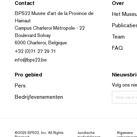
Contact
Over
BPS22 Musée d'art de la Province de
Het Muse
Hainaut
Publicatie
Campus Charleroi Métropole - 22
Boulevard Solvay
Team
6000 Charleroi, Belgique
FAQ
+32 (0)71 27 29 71
info@bps22.be
Pro gebied
Nieuwsbri
Volg ons ni
Pers
Bedrijfevenementen
Voer uw e-m
©2025 BPS22, Inc. All Rights
Juridische
Algemene