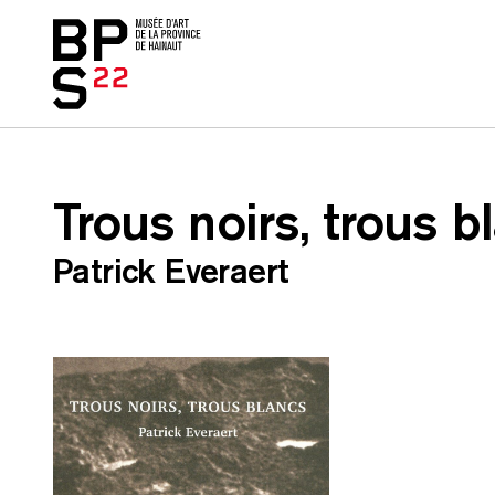
Accueil
skip_to_content
Trous noirs, trous b
Patrick Everaert