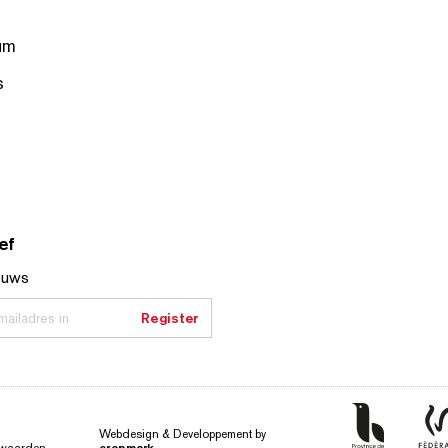
um
s
ef
euws
ailadres in
Register
Webdesign & Developpement by
cropmark