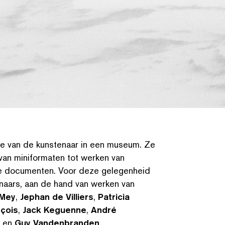
tieve van de kunstenaar in een museum. Ze
van mini­for­mat­en tot werken van
nde documenten. Voor deze gelegenheid
naars, aan de hand van werken van
 Mey
,
Jephan de Villiers
,
Patricia
nçois
,
Jack Keguenne
,
André
en
Guy Van­den­bran­den
.