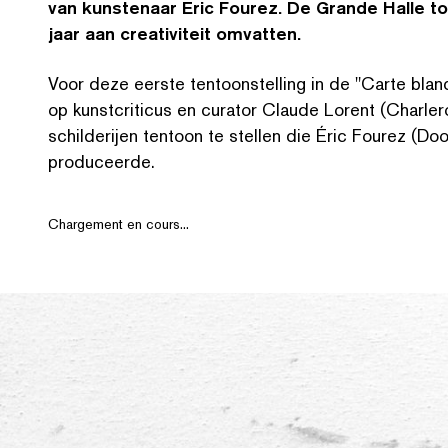
van kunstenaar Éric Fourez. De Grande Halle toon
jaar aan creativiteit omvatten.
Voor deze eerste ten­toon­stelling in de
"
Carte blanc
op kun­st­criti­cus en curator Claude Lorent (Charl
schilder­i­jen tentoon te stellen die Éric Fourez (D
produceerde.
Chargement en cours...