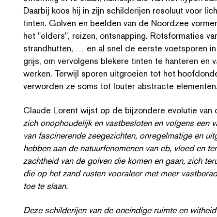
Daarbij koos hij in zijn schilder­i­jen resoluut voo
tinten. Golven en beelden van de Noordzee vormen z
het
"
elders", reizen, ontsnapping. Rots­for­maties 
strand­hut­ten, … en al snel de eerste voetsporen in
grijs, om vervolgens blekere tinten te hanteren en 
werken. Terwijl sporen uitgroeien tot het hoof­don­d
verworden ze soms tot louter abstracte elementen
Claude Lorent wijst op de bijzondere evolutie van 
zich onophoudelijk en vast­besloten en volgens een v
van fascinerende zeegezicht­en, onregel­matige en ui
hebben aan de natu­ur­fenome­nen van eb, vloed en te
zachtheid van de golven die komen en gaan, zich te
die op het zand rusten vooraleer met meer vast­ber­a
toe te slaan.
Deze schilder­i­jen van de oneindige ruimte en withe