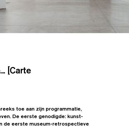
.. [Carte
­reeks toe aan zijn pro­gram­matie,
even. De eerste genodigde: kun­st­
van de eerste museum-ret­ro­spec­tieve