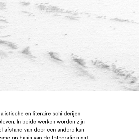
is­tis­che en literaire schilder­i­jen,
leven. In beide werken worden zijn
nel afstand van door een andere kun­
al­isme op basis van de fotografiekun­st.