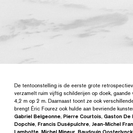
De ten­toon­stelling is de eerste grote ret­ro­spec­
verzamelt ruim vijftig schilder­i­jen op doek, gaande 
4,2 m op 2 m. Daarnaast toont ze ook ver­schil­le
brengt Éric Fourez ook hulde aan bevriende kunste
Gabriel Belgeonne
,
Pierre Courtois
,
Gaston De
Dopchie
,
Francis Dusépulchre
,
Jean-Michel Fra
Lambotte
,
Michel Mineur
,
Baudouin Oosterlynck