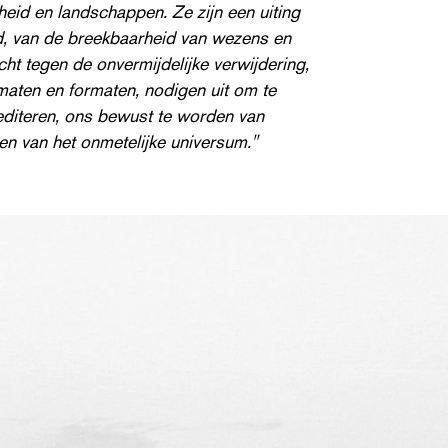
heid en land­schap­pen. Ze zijn een uiting
ijd, van de breek­baarheid van wezens en
 tegen de onver­mi­jdelijke ver­wi­jder­ing,
 maten en formaten, nodigen uit om te
editeren, ons bewust te worden van
en van het onmetelijke universum."