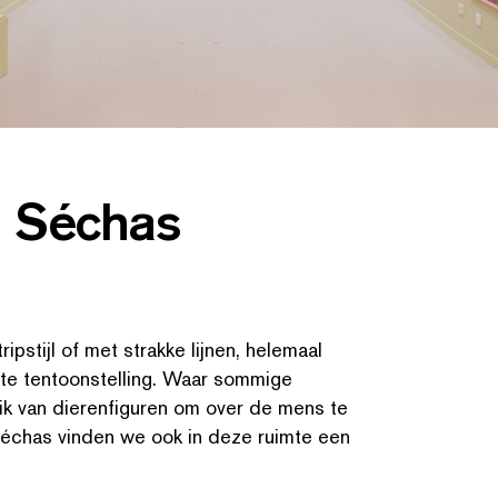
in Séchas
ipstijl of met strakke lijnen, helemaal
ZOEK OP TREFWOORDE
te ten­toon­stelling. Waar sommige
ik van dieren­fig­uren om over de mens te
n Séchas vinden we ook in deze ruimte een