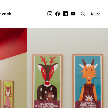
ezoek
NL