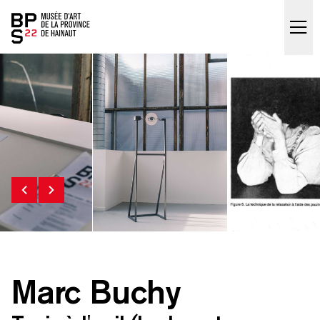
Accueil
skip_to_content
Marc Buchy