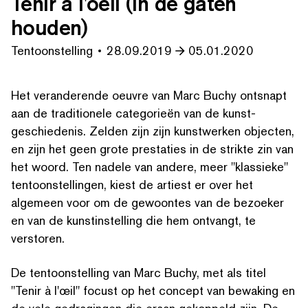
Tenir à l'oeil (In de gaten
houden)
Tentoonstelling
28.09.2019
05.01.2020
Het veran­derende oeuvre van Marc Buchy ontsnapt
aan de tra­di­tionele categorieën van de kun­st­
geschiede­nis. Zelden zijn zijn kunstwerken objecten,
en zijn het geen grote prestaties in de strikte zin van
het woord. Ten nadele van andere, meer
"
klassieke"
ten­toon­stellin­gen, kiest de artiest er over het
algemeen voor om de gewoontes van de bezoeker
en van de kun­stin­stelling die hem ontvangt, te
verstoren.
De ten­toon­stelling van Marc Buchy, met als titel
"
Tenir à l'œil" focust op het concept van bewaking en