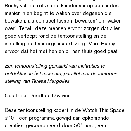
Buchy vult de rol van de kunstenaar op een andere
manier in en begint te waken over degenen die
bewaken; als een spel tussen
"
bewaken" en
"
waken
ZOEK OP TREFWOORDEN
over". Terwijl deze mensen ervoor zorgen dat alles
goed verloopt rond de ten­toon­stelling en de
instelling die haar organiseert, zorgt Marc Buchy
ervoor dat het met hen en bij hen thuis goed gaat.
Een ten­toon­stelling gemaakt van infil­traties te
ontdekken in het museum, parallel met de ten­toon­
stelling van Teresa Margolles.
Curatrice: Dorothée Duvivier
Deze ten­toon­stelling kadert in de Watch This Space
#10 - een programma gewijd aan opkomende
creaties, gecoördi­neerd door 50° nord, een