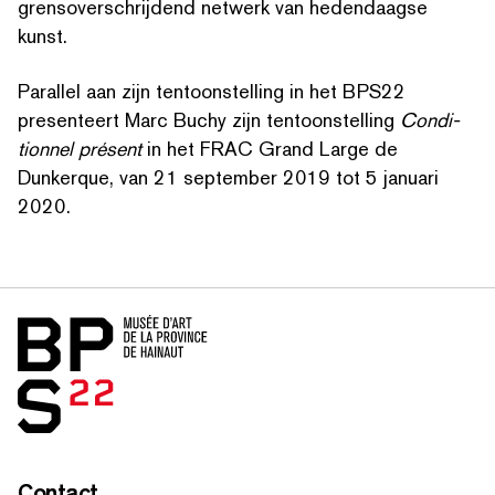
grensover­schri­j­dend netwerk van hedendaagse
kunst.
Parallel aan zijn ten­toon­stelling in het BPS22
presenteert Marc Buchy zijn ten­toon­stelling
Con­di­
tion­nel présent
in het FRAC Grand Large de
Dunkerque, van 21 september 2019 tot 5 januari
2020.
Home
Contact