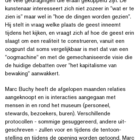
de vele gedragingen die eraan gekoppeld zijn. De
kunstenaar inter­esseert zich niet zozeer in
"
wat er te
zien is" maar wel in
"
hoe de dingen worden gezien".
Hij stelt in vraag welke plaats de geest inneemt
tijdens het kijken, en vraagt zich af hoe de geest erin
slaagt om een realiteit te construeren, vanuit een
oogpunt dat soms vergelijk­baar is met dat van een
"
oogmachine" en met de gemech­a­niseerde visie die
de huidige debatten over
"
het kapitalisme van
bewaking" aanwakkert.
Marc Buchy heeft de afgelopen maanden relaties
aangeknoopt en is interacties aangegaan met
mensen in en rond het museum (personeel,
stewards, bezoekers, buren). Ver­schil­lende
protocollen - sommige gesug­gereerd, andere uit­
geschreven - zullen voor en tijdens de ten­toon­
stelling en tijdens de opening worden getoond. Marc