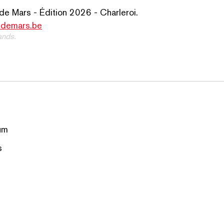
 Mars - Édition 2026 - Charleroi.
de​mars​.be
ands.
um
s