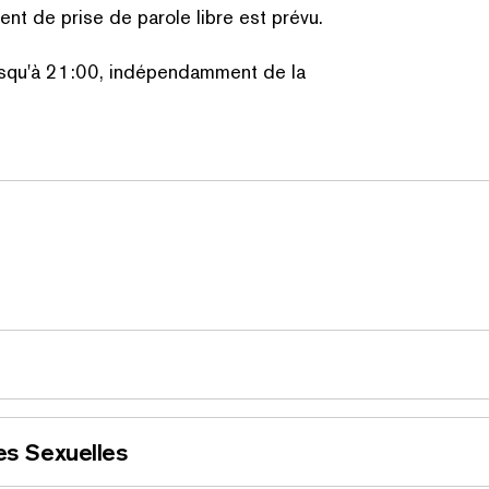
t de prise de parole libre est prévu.
squ'à 21:00, indépen­dam­ment de la
ZOEK OP TREFWOORDE
es Sexuelles