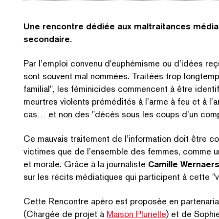
Une rencontre dédiée aux mal­trai­tances médiat
secondaire.
Par l’emploi convenu d'euphémisme ou d’idées reçu
sont souvent mal nommées. Traitées trop longtem
familial", les féminicides commencent à être identif
meurtres violents prémédités à l’arme à feu et à l
cas… et non des
"
décès sous les coups d’un com
Ce mauvais traitement de l’information doit être c
victimes que de l’ensemble des femmes, comme une
et morale. Grâce à la journaliste
Camille Wernaer
sur les récits médiatiques qui participent à cette
"
v
Cette Rencontre apéro est proposée en partenariat
(Chargée de projet à
Maison Plurielle
) et de Sophie