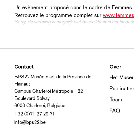
Un évènement proposé dans le cadre de Femmes de
Retrouvez le programme complet sur
www​.femmes​
Sorry, de vertaling is mogelijk niet beschikbaar in het Nederl
Contact
Over
BPS22 Musée d'art de la Province de
Het Muse
Hainaut
Publicatie
Campus Charleroi Métropole - 22
Boulevard Solvay
Team
6000 Charleroi, Belgique
FAQ
+32 (0)71 27 29 71
info@bps22.be