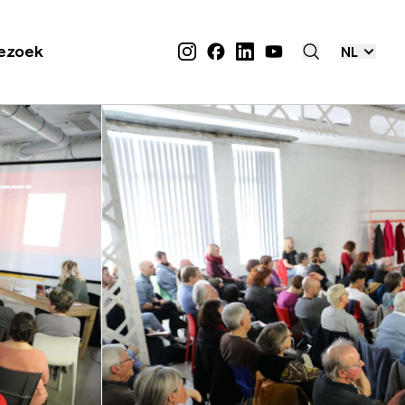
ezoek
NL