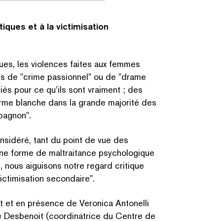
iques et à la victimisation
es, les violences faites aux femmes
ps de
"
crime passionnel" ou de
"
drame
iés pour ce qu’ils sont vraiment ; des
’arme blanche dans la grande majorité des
pagnon".
onsidéré, tant du point de vue des
 forme de mal­trai­tance psy­chologique
s
, nous aiguisons notre regard critique
ic­tim­i­sa­tion secondaire".
 et en présence de Veronica Antonelli
 Desbenoit (coor­di­na­trice du Centre de