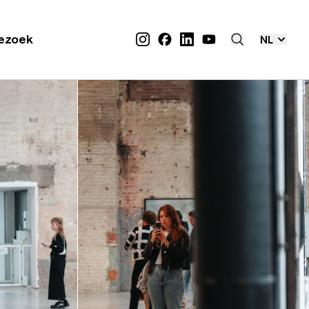
ezoek
NL