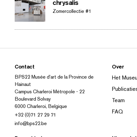
chrysalis
Zomer­col­lec­tie #1
Contact
Over
BPS22 Musée d'art de la Province de
Het Muse
Hainaut
Publicatie
Campus Charleroi Métropole - 22
Boulevard Solvay
Team
6000 Charleroi, Belgique
FAQ
+32 (0)71 27 29 71
info@bps22.be