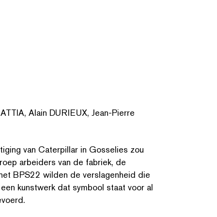
TIA, Alain DURIEUX, Jean-Pierre
ging van Caterpillar in Gosselies zou
groep arbeiders van de fabriek, de
et BPS22 wilden de ver­sla­gen­heid die
een kunstwerk dat symbool staat voor al
evoerd.