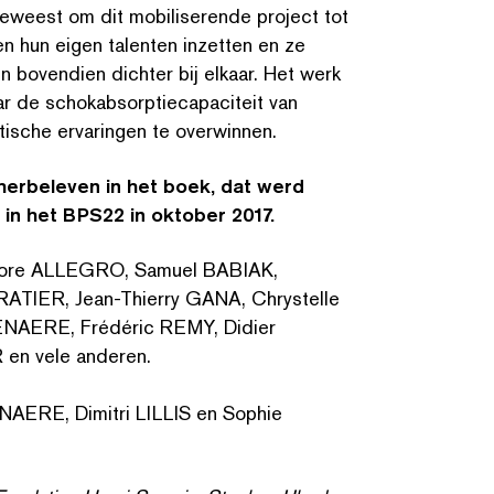
eweest om dit mobilis­erende project tot
 hun eigen talenten inzetten en ze
n bovendien dichter bij elkaar. Het werk
ar de schok­ab­sorp­tieca­paciteit van
tis­che ervaringen te overwinnen.
herbeleven in het boek, dat werd
 in het BPS22 in oktober 2017.
lvatore ALLEGRO, Samuel BABIAK,
ZOEK OP TREFWOORDE
ATIER, Jean-Thierry GANA, Chrystelle
NAERE, Frédéric REMY, Didier
n vele anderen.
AERE, Dimitri LILLIS en Sophie