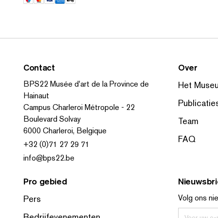
Contact
Over
BPS22 Musée d'art de la Province de
Het Muse
Hainaut
Publicatie
Campus Charleroi Métropole - 22
Boulevard Solvay
Team
6000 Charleroi, Belgique
FAQ
+32 (0)71 27 29 71
info@bps22.be
Pro gebied
Nieuwsbri
Volg ons ni
Pers
Bedrijfevenementen
Voer uw e-m