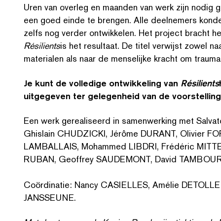
Uren van overleg en maanden van werk zijn nodig g
een goed einde te brengen. Alle deelnemers konden
zelfs nog verder ontwikkelen. Het project bracht he
Résilients
is het resultaat. De titel verwijst zowel na
materialen als naar de menselijke kracht om trau­ma­
Je kunt de volledige ontwik­kel­ing van
Résilients
uitgegeven ter gelegenheid van de voorstelling
Een werk gere­aliseerd in samen­werk­ing met Sa
Ghislain CHUDZICKI, Jérôme DURANT, Olivier FOR
LAMBALLAIS, Mohammed LIBDRI, Frédéric MITTE
RUBAN, Geoffrey SAUDEMONT, David TAMBOUR e
Coördinatie: Nancy CASIELLES, Amélie DETOL­LEN
JANSSEUNE.