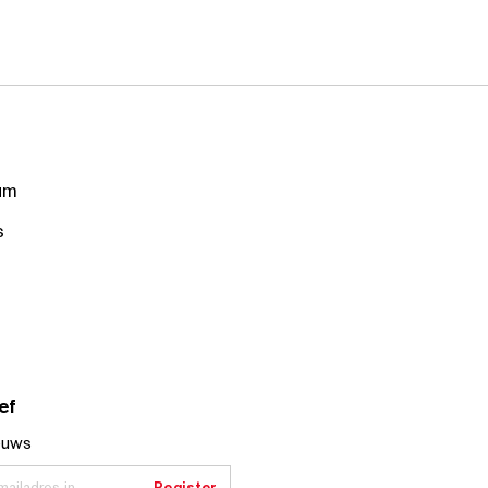
um
s
ef
euws
ailadres in
Register