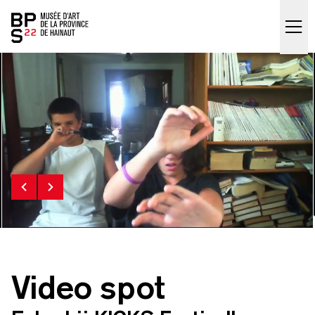
Accueil
skip_to_content
Video spot