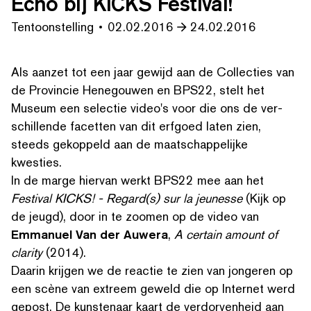
Echo bij KICKS Festival!
Tentoonstelling
02.02.2016
24.02.2016
Als aanzet tot een jaar gewijd aan de Collecties van
de Provincie Henegouwen en BPS22, stelt het
Museum een selectie video's voor die ons de ver­
schil­lende facetten van dit erfgoed laten zien,
steeds gekoppeld aan de maatschap­pelijke
kwesties.
In de marge hiervan werkt BPS22 mee aan het
Festival KICKS! - Regard(s) sur la jeunesse
(Kijk op
de jeugd), door in te zoomen op de video van
Emmanuel Van der Auwera
,
A certain amount of
clarity
(2014).
Daarin krijgen we de reactie te zien van jongeren op
een scène van extreem geweld die op Internet werd
gepost. De kunstenaar kaart de ver­dor­ven­heid aan