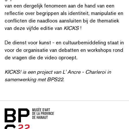
van een dergelijk fenomeen aan de hand van een
reflectie over begrippen als identiteit, manipulatie en
conflicten die naadloos aansluiten bij de thematiek
van deze vijfde editie van
KICKS
!
ZOEK OP TREFWOORDEN
De dienst voor kunst - en cul­tu­urbe­mid­del­ing staat in
voor de organisatie van debatten en workshops rond
de vragen die de video oproept.
KICKS! is een project van L' Ancre - Charleroi in
samen­werk­ing met BPS22.
Home