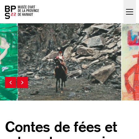
Accueil
skip_to_content
Contes de fées et